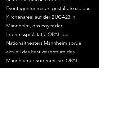
Eventagentur m:con gestaltete sie das
Kirchenareal auf der BUGA23 in
Mannheim, das Foyer der
Interimsspielstätte OPAL des
Nationaltheaters Mannheim sowie
aktuell das Festivalzentrum des
Mannheimer Sommers am OPAL.
2022 erhielt sie gemeinsam mit Victoria
Stevens den zweiten Platz beim
Europäischen Opernregie-Preis. 2024
wurde sie für den International Opera
Award in der Kategorie »Designer of
the Year« nominiert.
Hier
geht es zu aktuellen Projekten.