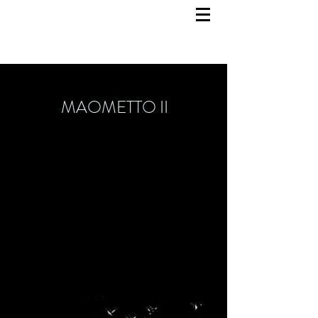
MAOMETTO II
Bühnenbild
29. Oktober 2023
Teatro San Carlo (Neapel)
Regie: Calixto Bieito
Kostümbild: Ingo Krügler
Licht: Michael Bauer