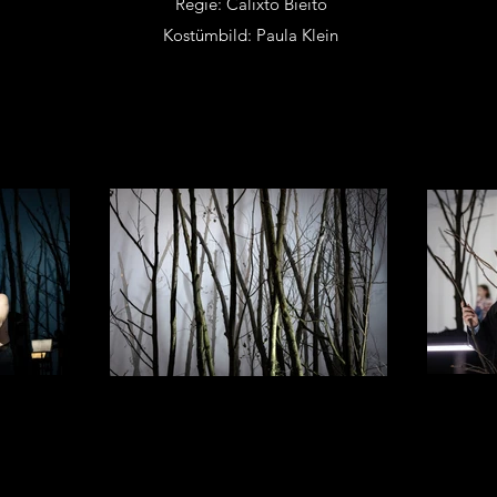
Regie: Calixto Bieito
Kostümbild: Paula Klein