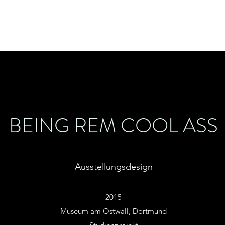
Start
Projekte
Vita
Kontakt
BEING REM COOL ASS
Ausstellungsdesign
2015
Museum am Ostwall
, Dortmund