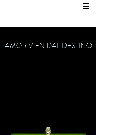
AMOR VIEN DAL DESTINO
Bühnenbild
25. Januar 2026
Oper Frankfurt
Regie: R.B. Schlather
Kostümbild: Katrin Lea Tag